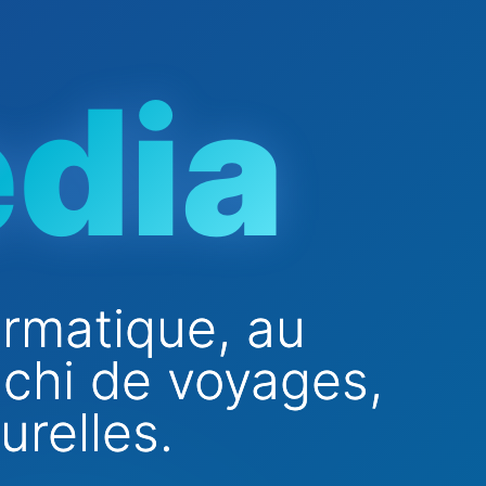
dia
ormatique, au
ichi de voyages,
urelles.