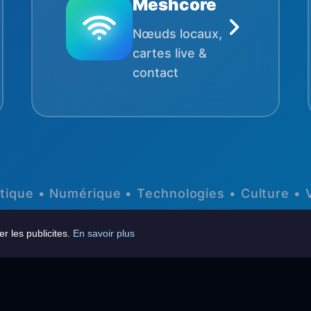
Meshcore
Nœuds locaux,
cartes live &
contact
tique • Numérique • Technologies • Culture •
er les publicites.
En savoir plus
© 2026 LWM-Media -
contact@lwm-media.net