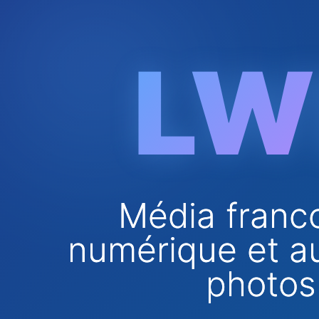
Aller au contenu principal
LW
Média franco
numérique et au
photos 